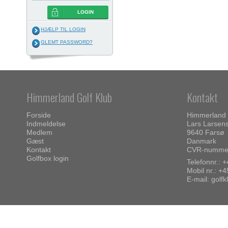
LOGIN
HJÆLP TIL LOGIN
GLEMT PASSWORD?
Himmerland Golf Klub
Kontakt
Forside
Himmerland 
Indmeldelse
Lars Larsens
Medlem
9640 Farsø
Gæst
Danmark
Kontakt
CVR-nummer
Golfbox login
Telefonnr.:
+
Mobil nr.:
+4
E-mail
:
golf