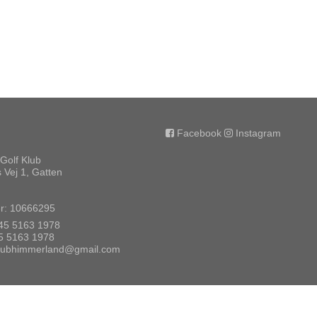
Facebook
Instagram
Golf Klub
 Vej 1, Gatten
: 10666295
45 5163 1978
5 5163 1978
klubhimmerland@gmail.com