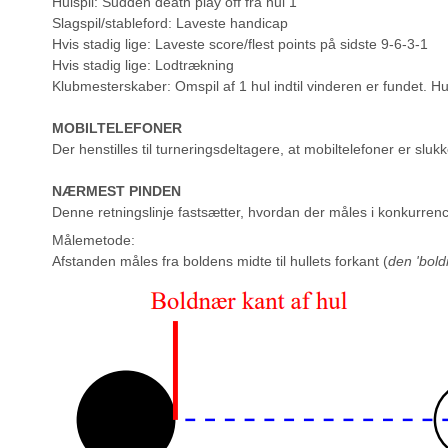
Hulspil: Sudden death play off fra hul 1
Slagspil/stableford: Laveste handicap
Hvis stadig lige: Laveste score/flest points på sidste 9-6-3-1
Hvis stadig lige: Lodtrækning
Klubmesterskaber: Omspil af 1 hul indtil vinderen er fundet. H
MOBILTELEFONER
Der henstilles til turneringsdeltagere, at mobiltelefoner er slu
NÆRMEST PINDEN
Denne retningslinje fastsætter, hvordan der måles i konkurrenc
Målemetode:
Afstanden måles fra boldens midte til hullets forkant (
den 'bold