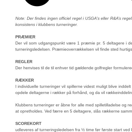
Note: Der findes ingen officiel regel i USGA's eller R&A’s re
konsistens i klubbens turneringer.
PRÆMIER
Der vil som udgangspunkt være 1 præmie pr. 5 deltagere i d
turneringsledelsen. Præmieoverrækkelsen vil finde sted hurtigs
REGLER
Der henvises til de til enhver tid gældende golfregler formuler
RÆKKER
I individuelle turneringer vil spillerne videst muligt blive indd
opdele deltagerne i rækker på forhånd, og da vil rækkeinddelin
Klubbens turneringer er åbne for alle med spilletilladelse og
at opretholdes. Ved færre en 5 deltagere, slås rækkerne samme
SCOREKORT
udleveres af turneringsledelsen fra ½ time før første start ved l