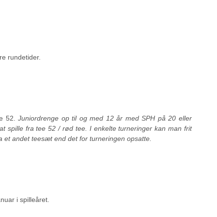
e rundetider.
ee 52.
Juniordrenge op til og med 12 år med SPH på 20 eller
at spille fra tee 52 / rød tee. I enkelte turneringer kan man frit
 et andet teesæt end det for turneringen opsatte.
uar i spilleåret.