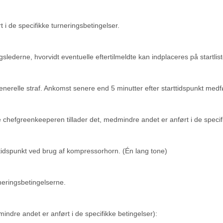
t i de specifikke turneringsbetingelser.
lederne, hvorvidt eventuelle eftertilmeldte kan indplaceres på startliste
generelle straf. Ankomst senere end 5 minutter efter starttidspunkt medfø
 chefgreenkeeperen tillader det, medmindre andet er anført i de specifi
e tidspunkt ved brug af kompressorhorn. (Én lang tone)
neringsbetingelserne.
mindre andet er anført i de specifikke betingelser):