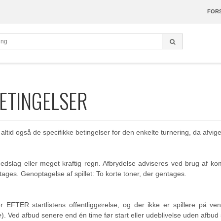
FORS
ETINGELSER
altid også de specifikke betingelser for den enkelte turnering, da afv
ynnedslag eller meget kraftig regn. Afbrydelse adviseres ved brug af ko
tages. Genoptagelse af spillet: To korte toner, der gentages.
er EFTER startlistens offentliggørelse, og der ikke er spillere på ve
e
). Ved afbud senere end én time før start eller udeblivelse uden afbud 