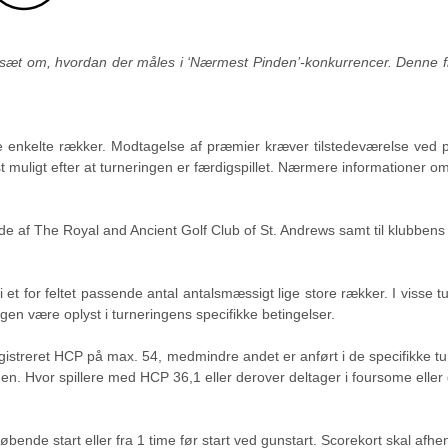
gelsæt om, hvordan der måles i ‘Nærmest Pinden’-konkurrencer. Denne f
e enkelte rækker. Modtagelse af præmier kræver tilstedeværelse ved 
t muligt efter at turneringen er færdigspillet. Nærmere informationer om
ede af The Royal and Ancient Golf Club of St. Andrews samt til klubbens 
elt i et for feltet passende antal antalsmæssigt lige store rækker. I vis
gen være oplyst i turneringens specifikke betingelser.
 registreret HCP på max. 54, medmindre andet er anført i de specifikke 
n. Hvor spillere med HCP 36,1 eller derover deltager i foursome eller
øbende start eller fra 1 time før start ved gunstart. Scorekort skal afhe