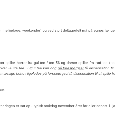
, helligdage, weekender) og ved stort deltagerfelt må påregnes længer
r spiller herrer fra gul tee / tee 56 og damer spiller fra rød tee / t
 over 20 fra tee 56/gul tee kan dog
på forespørgsel
få dispensation til 
ssige behov ligeledes på forespørgsel få dispensation til at spille fra
ser.
rneringen er sat op - typisk omkring november året før eller senest 1. jan