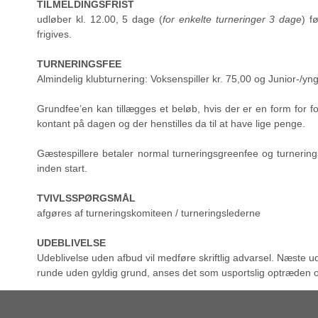
TILMELDINGSFRIST
udløber kl. 12.00, 5 dage (
for enkelte turneringer 3 dage
) f
frigives.
TURNERINGSFEE
Almindelig klubturnering: Voksenspiller kr. 75,00 og Junior-/yngl
Grundfee’en kan tillægges et beløb, hvis der er en form for f
kontant på dagen og der henstilles da til at have lige penge.
Gæstespillere betaler normal turneringsgreenfee og turnering
inden start.
TVIVLSSPØRGSMÅL
afgøres af turneringskomiteen / turneringslederne
UDEBLIVELSE
Udeblivelse uden afbud vil medføre skriftlig advarsel. Næste ud
runde uden gyldig grund, anses det som usportslig optræden og