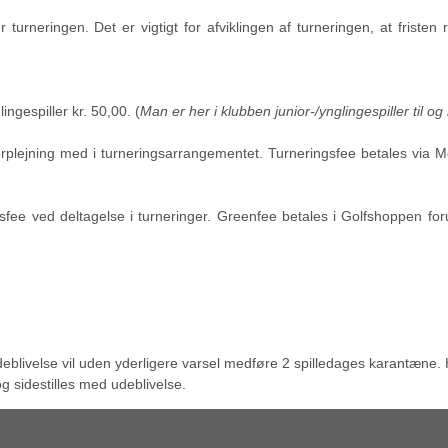
ør turneringen. Det er vigtigt for afviklingen af turneringen, at frist
ingespiller kr. 50,00. (
Man er her i klubben junior-/ynglingespiller til o
orplejning med i turneringsarrangementet. Turneringsfee betales via M
sfee ved deltagelse i turneringer. Greenfee betales i Golfshoppen foru
eblivelse vil uden yderligere varsel medføre 2 spilledages karantæne. Hv
 sidestilles med udeblivelse.