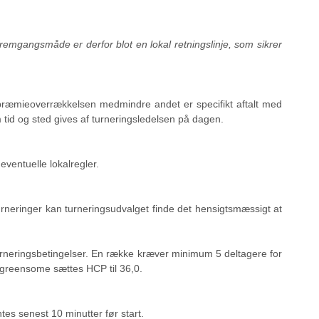
remgangsmåde er derfor blot en lokal retningslinje, som sikrer
præmieoverrækkelsen medmindre andet er specifikt aftalt med
 tid og sted gives af turneringsledelsen på dagen.
eventuelle lokalregler.
se turneringer kan turneringsudvalget finde det hensigtsmæssigt at
turneringsbetingelser. En række kræver minimum 5 deltagere for
 greensome sættes HCP til 36,0.
ntes senest 10 minutter før start.