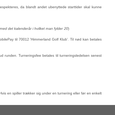
en respekteres, da blandt andet ubenyttede starttider skal kunne
g med det kalenderår i hvilket man fylder 20
)
obilePay til 70012 'Himmerland Golf Klub'. Til nød kan betales
d runden. Turneringsfee betales til turneringsledelsen senest
is en spiller trækker sig under en turnering eller før en enkelt