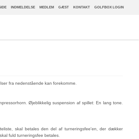
IDE
INDMELDELSE
MEDLEM
GÆST
KONTAKT
GOLFBOX LOGIN
igelser fra nedenstående kan forekomme.
mpressorhorn. Øjeblikkelig suspension af spillet: En lang tone.
nteliste, skal betales den del af turneringsfee'en, der dækker
skal fuld turneringsfee betales.