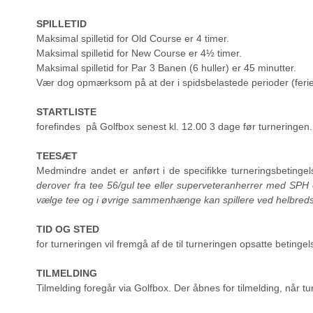
SPILLETID
Maksimal spilletid for Old Course er 4 timer.
Maksimal spilletid for New Course er 4½ timer.
Maksimal spilletid for Par 3 Banen (6 huller) er 45 minutter.
Vær dog opmærksom på at der i spidsbelastede perioder (ferier
STARTLISTE
forefindes på Golfbox senest kl. 12.00 3 dage før turneringen.
TEESÆT
Medmindre andet er anført i de specifikke turneringsbetingelse
derover fra tee 56/gul tee eller superveteranherrer med SPH
vælge tee og i øvrige sammenhænge kan spillere ved helbredsmæ
TID OG STED
for turneringen vil fremgå af de til turneringen opsatte betingel
TILMELDING
Tilmelding foregår via Golfbox. Der åbnes for tilmelding, når tu