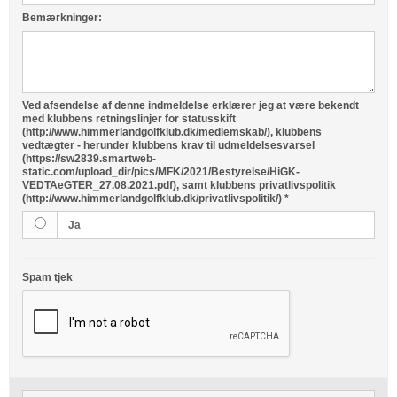
Bemærkninger:
Ved afsendelse af denne indmeldelse erklærer jeg at være bekendt
med klubbens retningslinjer for statusskift
(http://www.himmerlandgolfklub.dk/medlemskab/), klubbens
vedtægter - herunder klubbens krav til udmeldelsesvarsel
(https://sw2839.smartweb-
static.com/upload_dir/pics/MFK/2021/Bestyrelse/HiGK-
VEDTAeGTER_27.08.2021.pdf), samt klubbens privatlivspolitik
(http://www.himmerlandgolfklub.dk/privatlivspolitik/)
*
Ja
Spam tjek