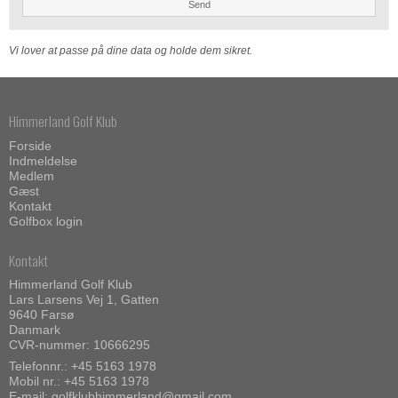
Send
Vi lover at passe på dine data og holde dem sikret.
Himmerland Golf Klub
Forside
Indmeldelse
Medlem
Gæst
Kontakt
Golfbox login
Kontakt
Himmerland Golf Klub
Lars Larsens Vej 1, Gatten
9640 Farsø
Danmark
CVR-nummer: 10666295
Telefonnr.:
+45 5163 1978
Mobil nr.:
+45 5163 1978
E-mail
:
golfklubhimmerland@gmail.com