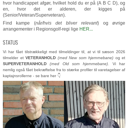
hvor handicappet afgør, hvilket hold du er på (A B C D), og
en, hvor det er alderen, der kigges på
(Senior/Veteran/Superveteran).
Find kampe (
når/hvis det bliver relevant
) og øvrige
arrangementer i Regionsgolf-regi lige
HER...
STATUS
Vi har fået tilstrækkeligt med tilmeldinger til, at vi til sæson 2026
tilmelder et
VETERANHOLD
(med New som hjemmebane)
og et
SUPERVETERANHOLD
(med Old som hjemmebane)
. Vi har
nemlig også fået bekræftelse fra to stærke profiler til varetagelser af
kaptajnsrollerne - se bare her 👇