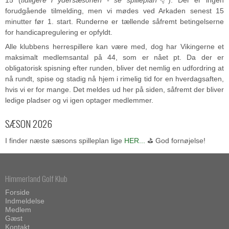
15 (
tidligere i ydersæsonen - se spilleplan
👇). Der er ingen
forudgående tilmelding, men vi mødes ved Arkaden senest 15
minutter før 1. start. Runderne er tællende såfremt betingelserne
for handicapregulering er opfyldt.
Alle klubbens herrespillere kan være med, dog har Vikingerne et
maksimalt medlemsantal på 44, som er nået pt. Da der er
obligatorisk spisning efter runden, bliver det nemlig en udfordring at
nå rundt, spise og stadig nå hjem i rimelig tid for en hverdagsaften,
hvis vi er for mange. Det meldes ud her på siden, såfremt der bliver
ledige pladser og vi igen optager medlemmer.
SÆSON 2026
I finder næste sæsons spilleplan lige
HER...
⛳ God fornøjelse!
Himmerland Golf Klub
Forside
Indmeldelse
Medlem
Gæst
Kontakt