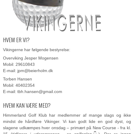
HVEM ER VI?
Vikingerne har følgende bestyrelse:
Overviking Jesper Mogensen
Mobil: 29610843
E-mail: jpm@beierholm.dk
Torben Hansen
Mobil: 40402354
E-mail: tbh.hansen@gmail.com
HVEM KAN VÆRE MED?
Himmerland Golf Klub har medlemmer af mange slags og ikke
mindst de hårdføre Vikinger. Vi kan godt lide en god dyst, og
slagene udkæmpes hver onsdag – primært på New Course - fra kl.